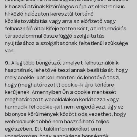
k használatának kizárólagos célja az elektronikus
hírközlő hálózaton keresztül történő
közléstovábbítás vagy arra az előfizető vagy
felhasználó által kifejezetten kért, az információs
társadalommal összefüggő szolgáltatás
nyújtásához a szolgáltatónak feltétlenül szüksége
van.
9.
A legtöbb böngésző, amelyet felhasználóink
használnak, lehetővé teszi annak beállítását, hogy
mely cookie-kat kell menteni és lehetővé teszi,
hogy (meghatározott) cookie-k újra törlésre
kerüljenek. Amennyiben Ön a cookie mentését
meghatározott weboldalakon korlátozza vagy
harmadik fél cookie-jait nem engedélyezi, úgy ez
bizonyos körülmények között oda vezethet, hogy
weboldalunk többé nem használható teljes
egészében. Itt talál információkat arra
vonatkozóan, hogy a szokásos böngészők