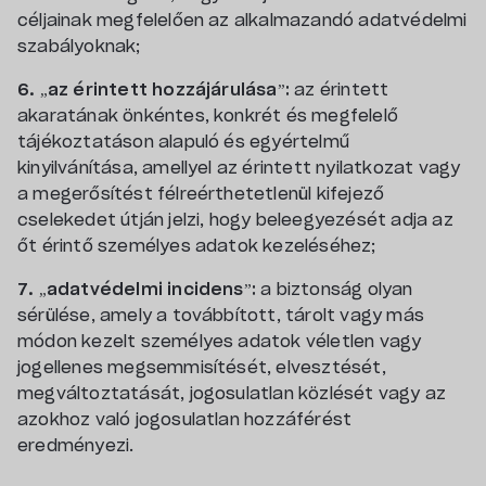
céljainak megfelelően az alkalmazandó adatvédelmi
szabályoknak;
6. „az érintett hozzájárulása”:
az érintett
akaratának önkéntes, konkrét és megfelelő
tájékoztatáson alapuló és egyértelmű
kinyilvánítása, amellyel az érintett nyilatkozat vagy
a megerősítést félreérthetetlenül kifejező
cselekedet útján jelzi, hogy beleegyezését adja az
őt érintő személyes adatok kezeléséhez;
7. „adatvédelmi incidens”:
a biztonság olyan
sérülése, amely a továbbított, tárolt vagy más
módon kezelt személyes adatok véletlen vagy
jogellenes megsemmisítését, elvesztését,
megváltoztatását, jogosulatlan közlését vagy az
azokhoz való jogosulatlan hozzáférést
eredményezi.