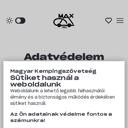
Főoldal
Adatvédelem
Kempingek
Magyar Kempingszövetség
Bevezetés
Sütiket használ a
Rólunk
weboldalunk
Weboldalunk a lehető legjobb felhasználói
Magyar Kempingszövetség
(székhely: 8649
élmény és a biztonságos működés érdekében
Balatonberény, Gábor Áron u. 1.), (a továbbiakban:
Kapcsolat
sütiket használ.
Szolgáltató, adatkezelő) alá veti magát a
következő szabályzatnak:
Az Ön adatainak védelme fontos a
számunkra!
Kedvencek
A természetes személyeknek a személyes adatok