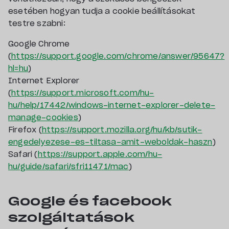
esetében hogyan tudja a cookie beállításokat
testre szabni:
Google Chrome
(
https://support.google.com/chrome/answer/95647?
hl=hu
)
Internet Explorer
(
https://support.microsoft.com/hu-
hu/help/17442/windows-internet-explorer-delete-
manage-cookies
)
Firefox (
https://support.mozilla.org/hu/kb/sutik-
engedelyezese-es-tiltasa-amit-weboldak-haszn
)
Safari (
https://support.apple.com/hu-
hu/guide/safari/sfri11471/mac
)
Google és facebook
szolgáltatások