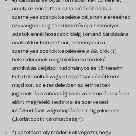
e) tárolásának olyan formában kell történnie,
amely az érintettek azonosítását csak a
személyes adatok kezelése céljainak eléréséhez
szükséges ideig teszi lehetővé; a személyes
adatok ennél hosszabb ideig történő tárolására
csak akkor kerülhet sor, amennyiben a
személyes adatok kezelésére a 89. cikk (1)
bekezdésének megfelelően közérdekű
archiválás céljából, tudományos és történelmi
kutatási célból vagy statisztikai célból kerül
majd sor, az e rendeletben az érintettek
jogainak és szabadságainak védelme érdekében
előírt megfelelő technikai és szervezési
intézkedések végrehajtására is figyelemmel
(„korlátozott tárolhatóság”);
f) kezelését oly módon kell végezni, hogy