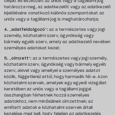
céljait és eszközeit az uniós vagy a tagállami jog
határozza meg, az adatkezelőt vagy az adatkezelő
kijelölésére vonatkozó különös szempontokat az
uniós vagy a tagállami jog is meghatározhatja;
4. „adatfeldolgozó”:
az a természetes vagy jogi
személy, közhatalmi szerv, ügynökség vagy
bármely egyéb szerv, amely az adatkezelő nevében
személyes adatokat kezel;
5. „címzett”:
az a természetes vagy jogi személy,
közhatalmi szerv, ügynökség vagy bármely egyéb
szerv, akivel vagy amellyel a személyes adatot
közlik, függetlenül attól, hogy harmadik fél-e. Azon
közhatalmi szervek, amelyek egy egyedi vizsgálat
keretében az uniós vagy a tagállami joggal
összhangban férhetnek hozzá személyes
adatokhoz, nem minősülnek címzettnek; az
említett adatok e közhatalmi szervek általi
kezelése meg kell, hogy feleljen az adatkezelés