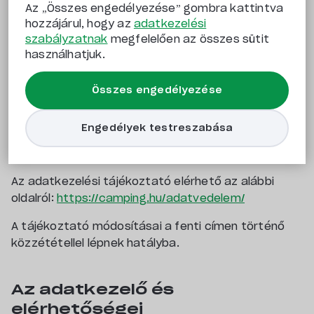
kezelése tekintetében történő védelméről és az
Az „Összes engedélyezése” gombra kattintva
hozzájárul, hogy az
adatkezelési
ilyen adatok szabad áramlásáról, valamint a
szabályzatnak
megfelelően az összes sütit
95/46/EK rendelet hatályon kívül helyezéséről
használhatjuk.
(általános adatvédelmi rendelet) AZ EURÓPAI
PARLAMENT ÉS A TANÁCS (EU) 2016/679 RENDELETE
Összes engedélyezése
(2016. április 27.) szerint az alábbi tájékoztatást
adjuk.
Engedélyek testreszabása
Jelen adatkezelési tájékoztató az alábbi oldal
adatkezelését szabályozza:
https://camping.hu/
Az adatkezelési tájékoztató elérhető az alábbi
oldalról:
https://camping.hu/adatvedelem/
A tájékoztató módosításai a fenti címen történő
közzététellel lépnek hatályba.
Az adatkezelő és
elérhetőségei