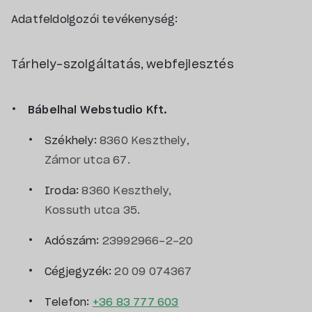
Adatfeldolgozói tevékenység:
Tárhely-szolgáltatás, webfejlesztés
Bábelhal Webstudio Kft.
Székhely:
8360 Keszthely,
Zámor utca 67.
Iroda:
8360 Keszthely,
Kossuth utca 35.
Adószám:
23992966-2-20
Cégjegyzék:
20 09 074367
Telefon:
+36 83 777 603