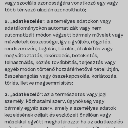
vagy szociális azonosságára vonatkozó egy vagy
több tényező alapján azonosítható;
2. „adatkezelés”:
a személyes adatokon vagy
adatállományokon automatizált vagy nem
automatizált módon végzett bármely művelet vagy
műveletek összessége, így a gyűjtés, rögzítés,
rendszerezés, tagolás, tárolás, átalakítás vagy
megváltoztatás, lekérdezés, betekintés,
felhasználás, közlés továbbítás, terjesztés vagy
egyéb módon történő hozzáférhetővé tétel útján,
összehangolás vagy összekapcsolás, korlátozás,
törlés, illetve megsemmisítés;
3. „adatkezelő”:
az a természetes vagy jogi
személy, közhatalmi szerv, ügynökség vagy
bármely egyéb szerv, amely a személyes adatok
kezelésének céljait és eszközeit önállóan vagy
másokkal együtt meghatározza; ha az adatkezelés