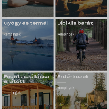
Gyógy és termál
Biciklis barát
kempingek
kempingek
Fedett szállással
Erdő-közeli
ellátott
kempingek
kempingek