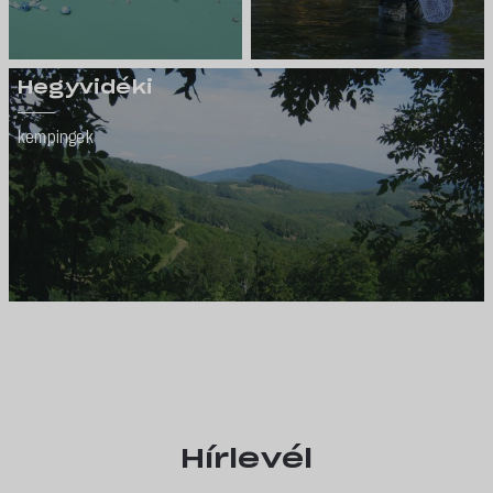
Hegyvidéki
kempingek
Hírlevél