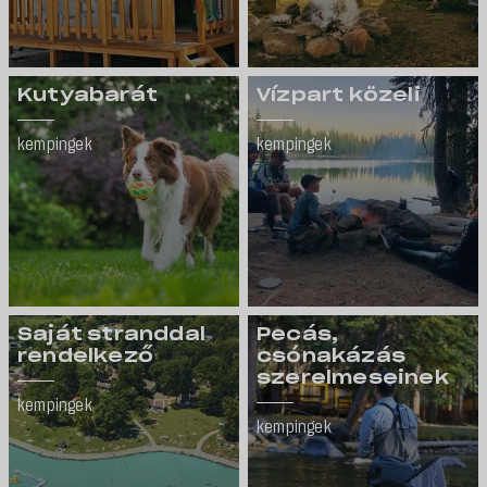
Kutyabarát
Vízpart közeli
kempingek
kempingek
Saját stranddal
Pecás,
rendelkező
csónakázás
szerelmeseinek
kempingek
kempingek