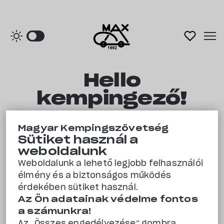
Hello
Főoldal
kempingező!
Kempingek
Magyar Kempingszövetség
Sütiket használ a
Itt találod Magyarország
Rólunk
weboldalunk
legjobb kempingjeit egy
Weboldalunk a lehető legjobb felhasználói
élmény és a biztonságos működés
helyen!
Kapcsolat
érdekében sütiket használ.
Az Ön adatainak védelme fontos
a számunkra!
Kedvencek
Az „Összes engedélyezése” gombra