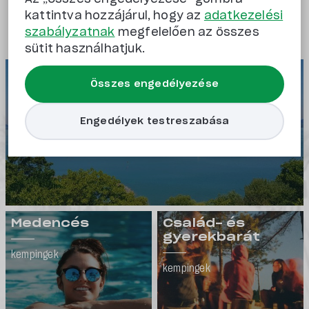
kattintva hozzájárul, hogy az
adatkezelési
Kempingek
szabályzatnak
megfelelően az összes
sütit használhatjuk.
Balatoni
Összes engedélyezése
kempingek
Engedélyek testreszabása
Medencés
Család- és
gyerekbarát
kempingek
kempingek