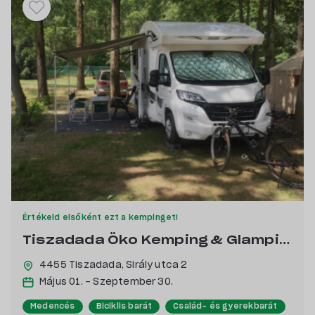
Értékeld elsőként ezt a kempinget!
Tiszadada Öko Kemping & Glamping
4455 Tiszadada,
Sirály utca 2
Május 01. - Szeptember 30.
Medencés
Biciklis barát
Család- és gyerekbarát