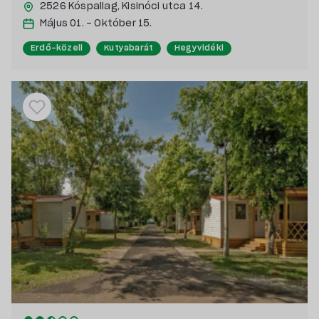
2526 Kóspallag,
Kisinóci utca 14.
Május 01. - Október 15.
Erdő-közeli
Kutyabarát
Hegyvidéki