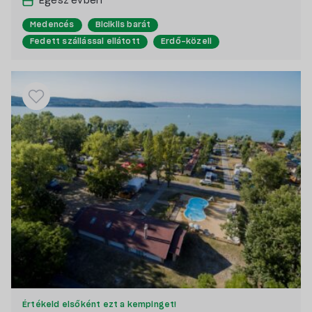
Egész évben
Medencés
Biciklis barát
Fedett szállással ellátott
Erdő-közeli
Kutyabarát
Saját stranddal rendelkező
Hegyvidéki
Értékeld elsőként ezt a kempinget!