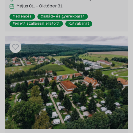
Május 01. - Október 31.
Medencés
Család- és gyerekbarát
Fedett szállással ellátott
Kutyabarát
Saját stranddal rendelkező
Pecás, csónakázás szerelmeseinek