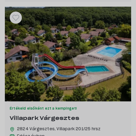
Kutyabarát
Vízpart közeli
Saját stranddal rendelkező
Pecás, csónakázás szerelmeseinek
Értékeld elsőként ezt a kempinget!
Villapark Várgesztes
2824 Várgesztes,
Villapark 201/25 hrsz