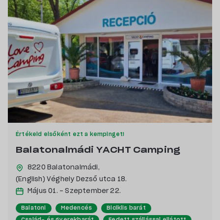
Értékeld elsőként ezt a kempinget!
Balatonalmádi YACHT Camping
8220 Balatonalmádi,
(English) Véghely Dezső utca 18.
Május 01. - Szeptember 22.
Balatoni
Medencés
Biciklis barát
Család- és gyerekbarát
Fedett szállással ellátott