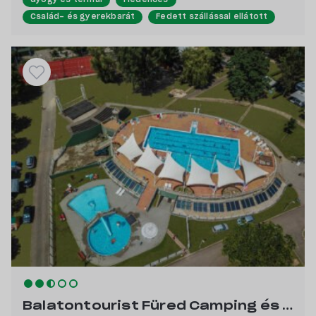
Család- és gyerekbarát
Fedett szállással ellátott
Kutyabarát
Balatontourist Füred Camping és Üdülőfalu