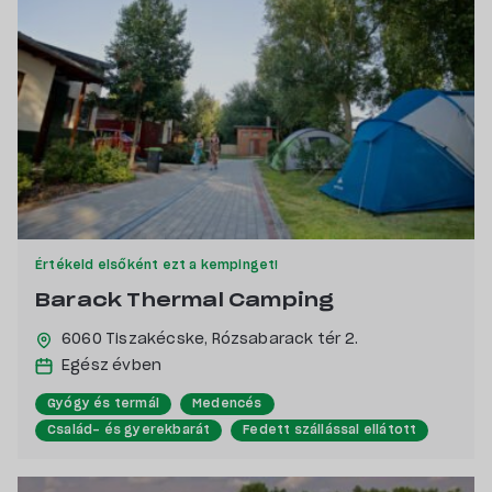
Értékeld elsőként ezt a kempinget!
Barack Thermal Camping
6060 Tiszakécske,
Rózsabarack tér 2.
Egész évben
Gyógy és termál
Medencés
Család- és gyerekbarát
Fedett szállással ellátott
Kutyabarát
Saját stranddal rendelkező