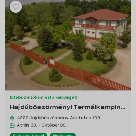
Értékeld elsőként ezt a kempinget!
Hajdúböszörményi Termálkemping és Apartman
4220 Hajdúböszörmény,
Arad utca 109.
Április 30. - Október 30.
Gyógy és termál
Medencés