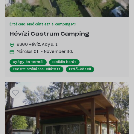
Értékeld elsőként ezt a kempinget!
Hévízi Castrum Camping
8360 Hévíz,
Ady u. 1.
Március 01. - November 30.
Gyógy és termál
Biciklis barát
Fedett szállással ellátott
Erdő-közeli
Kutyabarát