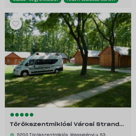
Kutyabarát
Vízpart közeli
Saját stranddal rendelkező
Törökszentmiklósi Városi Strandfürdő és Kemping
5200 Törökszentmiklós,
Wesselényi u. 53.