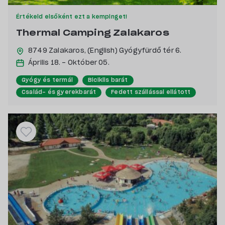
Értékeld elsőként ezt a kempinget!
Thermal Camping Zalakaros
8749 Zalakaros,
(English) Gyógyfürdő tér 6.
Április 18. - Október 05.
Gyógy és termál
Biciklis barát
Család- és gyerekbarát
Fedett szállással ellátott
Kutyabarát