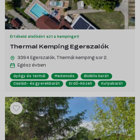
Értékeld elsőként ezt a kempinget!
Thermal Kemping Egerszalók
3394 Egerszalók,
Thermál kemping sor 2.
Egész évben
Gyógy és termál
Medencés
Biciklis barát
Család- és gyerekbarát
Erdő-közeli
Kutyabarát