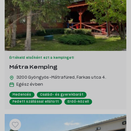
Értékeld elsőként ezt a kempinget!
Mátra Kemping
3200 Gyöngyös-Mátrafüred,
Farkas utca 4.
Egész évben
Medencés
Család- és gyerekbarát
Fedett szállással ellátott
Erdő-közeli
Kutyabarát
Vízpart közeli
Pecás, csónakázás szerelmeseinek
Hegyvidéki