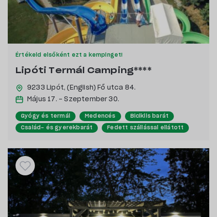
Értékeld elsőként ezt a kempinget!
Lipóti Termál Camping****
9233 Lipót,
(English) Fő utca 84.
Május 17. - Szeptember 30.
Gyógy és termál
Medencés
Biciklis barát
Család- és gyerekbarát
Fedett szállással ellátott
Kutyabarát