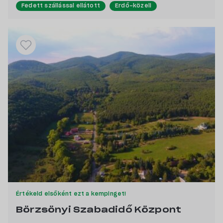
Fedett szállással ellátott
Erdő-közeli
Vízpart közeli
Pecás, csónakázás szerelmeseinek
Értékeld elsőként ezt a kempinget!
Börzsönyi Szabadidő Központ