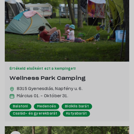
Értékeld elsőként ezt a kempinget!
Wellness Park Camping
8315 Gyenesdiás,
Napfény u. 6.
Március 01. - Október 31.
Balatoni
Medencés
Biciklis barát
Család- és gyerekbarát
Kutyabarát
Pecás, csónakázás szerelmeseinek