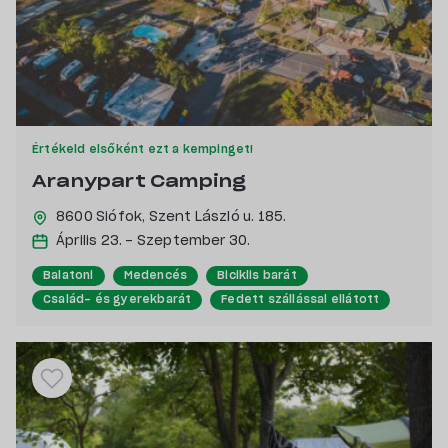
Értékeld elsőként ezt a kempinget!
Aranypart Camping
8600 Siófok,
Szent László u. 185.
Április 23. - Szeptember 30.
Balatoni
Medencés
Biciklis barát
Család- és gyerekbarát
Fedett szállással ellátott
Kutyabarát