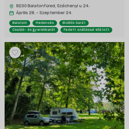
8230 Balatonfüred,
Széchenyi u. 24.
Április 28. - Szeptember 24.
Balatoni
Medencés
Biciklis barát
Család- és gyerekbarát
Fedett szállással ellátott
Vízpart közeli
Saját stranddal rendelkező
Pecás, csónakázás szerelmeseinek