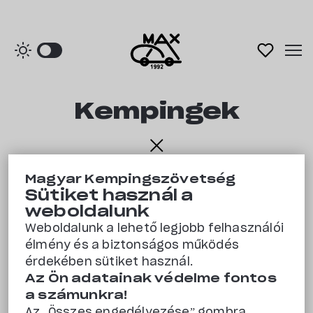
Kempingek
Főoldal
Kempingek
Kempingezz itthon! Fedezd fel
Magyar Kempingszövetség
Sütiket használ a
Magyarország legjobb
Rólunk
weboldalunk
kempingjeit és tervezd meg a
Weboldalunk a lehető legjobb felhasználói
élmény és a biztonságos működés
tökéletes nyaralást.
Kapcsolat
érdekében sütiket használ.
Az Ön adatainak védelme fontos
26 találat
Szűrés
a számunkra!
Kedvencek
Az „Összes engedélyezése” gombra