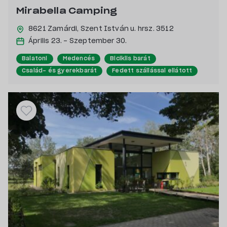
Mirabella Camping
8621 Zamárdi,
Szent István u. hrsz. 3512
Április 23. - Szeptember 30.
Balatoni
Medencés
Biciklis barát
Család- és gyerekbarát
Fedett szállással ellátott
Kutyabarát
Vízpart közeli
Saját stranddal rendelkező