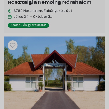
Nosztalgia Kemping Mórahalom
6782 Mórahalom,
Zákányszéki út 1.
Július 04. - Október 31.
Család- és gyerekbarát