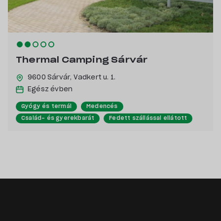
Thermal Camping Sárvár
9600 Sárvár,
Vadkert u. 1.
Egész évben
Gyógy és termál
Medencés
Család- és gyerekbarát
Fedett szállással ellátott
Kutyabarát
Saját stranddal rendelkező