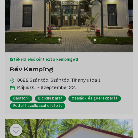
Értékeld elsőként ezt a kempinget!
Rév Kemping
8622 Szántód,
Szántód, Tihany utca 1.
Május 01. - Szeptember 22.
Balatoni
Biciklis barát
Család- és gyerekbarát
Fedett szállással ellátott
Saját stranddal rendelkező
Pecás, csónakázás szerelmeseinek