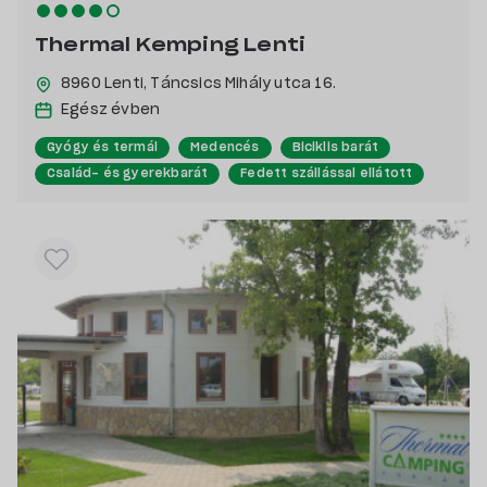
Thermal Kemping Lenti
8960 Lenti,
Táncsics Mihály utca 16.
Egész évben
Gyógy és termál
Medencés
Biciklis barát
Család- és gyerekbarát
Fedett szállással ellátott
Erdő-közeli
Kutyabarát