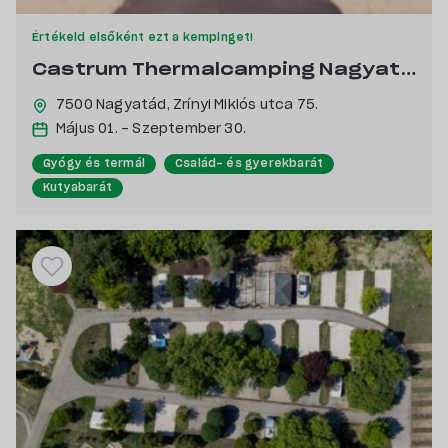
Értékeld elsőként ezt a kempinget!
Castrum Thermalcamping Nagyatád****
7500 Nagyatád,
Zrínyi Miklós utca 75.
Május 01. - Szeptember 30.
Gyógy és termál
Család- és gyerekbarát
Kutyabarát