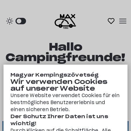
Hallo
Hauptseite
Campingfreunde!
Campingplätze
Magyar Kempingszövetség
Wir verwenden Cookies
Lust auf was Neues? Die besten Campingplätze Ungarns
Über uns
auf unserer Website
stehen hier für Euch bereit!
Unsere Website verwendet Cookies für ein
bestmögliches Benutzererlebnis und
Campingplätze
Kontakt
einen sicheren Betrieb.
Der Schutz Ihrer Daten ist uns
wichtig!
Favoriten
Campingplätze am Plattensee
Durch Klicken auf die Schaltfläche „Alle