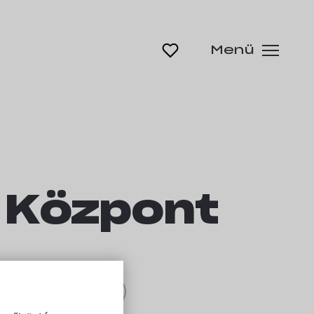
Menü
 Központ
zt a kempinget!