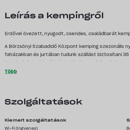
Leírás a kempingről
Erdővel övezett, nyugodt, csendes, családbarát kemp
A Börzsönyi Szabadidő Központ kemping szezonális ny
faházakban és jurtában tudunk szállást biztosítani 35
is tudunk fogadni, sátorhelyekkel is rendelkezünk.
Továbbá különböző rendezvények, esküvők megtartásá
2 közösségi konyha, 4db sütögetőhely, 150 nm rendezv
dartsm, stb.
Szolgáltatások
7db zuhanyzó, 8db WC, mindez 5 hektáron.
Kiemelt szolgáltatások
S
Wi-Fi (ingyenes)
B