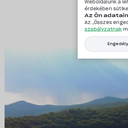
Weboldalunk a le
érdekében sütike
Az Ön adatai
Az „Összes enged
szabályzatnak
me
Engedély