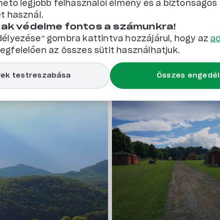
hető legjobb felhasználói élmény és a biztonságo
t használ.
Erdő-közeli
Kutyabarát
Hegyvidéki
nak védelme fontos a számunkra!
élyezése” gombra kattintva hozzájárul, hogy az
ad
gfelelően az összes sütit használhatjuk.
ek testreszabása
Összes engedé