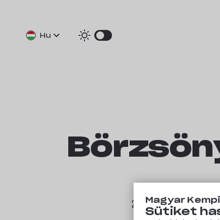
Hu
De
En
Börzsön
Magyar Kemp
2526 Kóspallag, Kisin
Sütiket ha