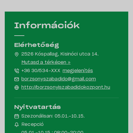
Információk
Elérhetőség
2526 Kóspallag, Kisinóci utca 14.
Mutasd a térképen »
+36 30/534-
XXX
megjelenítés
borzsonyszabadido@gmail.com
http://borzsonyiszabadidokozpont.hu
Nyitvatartás
Szezonálisan: 05.01.-10.15.
Recepció
05.01.-10.15.: 08:00-20:00