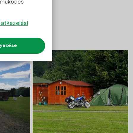
s működés
atkezelési
lyezése