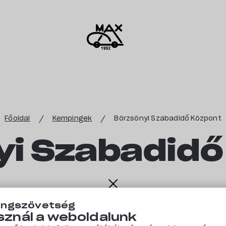
Főoldal
Kempingek
Börzsönyi Szabadidő Központ
yi Szabadidő
ingszövetség
óci utca 14.
Mutasd a térképen »
Értékeld elsőként e
sznál a weboldalunk