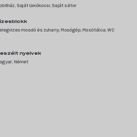
obilház, Saját lakókocsi, Saját sátor
izesblokk
elegvizes mosdó és zuhany, Mosógép, Mosótálca, WC
eszélt nyelvek
agyar, Német
Kempingek
Rólunk