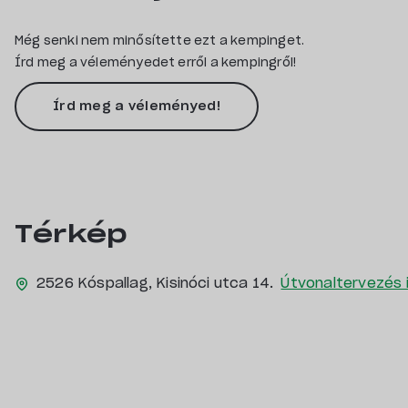
Még senki nem minősítette ezt a kempinget.
Írd meg a véleményedet erről a kempingről!
Írd meg a véleményed!
Térkép
2526 Kóspallag, Kisinóci utca 14.
Útvonaltervezés 