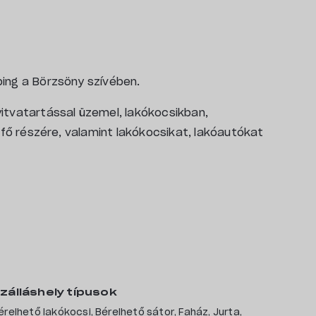
ing a Börzsöny szívében.
itvatartással üzemel, lakókocsikban,
 fő részére, valamint lakókocsikat, lakóautókat
ra is van lehetőség.
énysátor (fűthető) asztalitenisz, csocso,
zálláshely típusok
érelhető lakókocsi, Bérelhető sátor, Faház, Jurta,