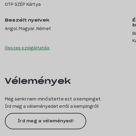
OTP SZÉP Kártya
Beszélt nyelvek
É
b
Angol, Magyar, Német
B
K
Összes szolgáltatás
Vélemények
Még senki nem minősítette ezt a kempinget.
Írd meg a véleményedet erről a kempingről!
Írd meg a véleményed!
Az e-mail címet nem tesszük közzé.
A kötelező mezőket
*
ka