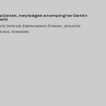
Kapcsolat
pületek, helyiségek a kemping területén
elül
üfé, Drink bár, Élelmiszerbolt, Étterem, Játszótér,
ávézó, Vizesblokk
Kedvencek
rakterrel jelöltük