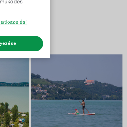
s működés
endelkező
atkezelési
lyezése