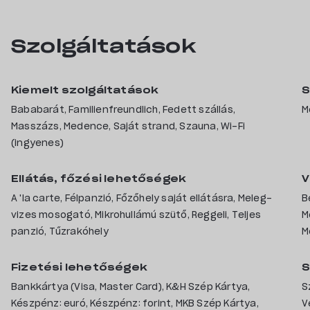
Szolgáltatások
Kiemelt szolgáltatások
S
Bababarát, Familienfreundlich, Fedett szállás,
M
Masszázs, Medence, Saját strand, Szauna, Wi-Fi
(ingyenes)
Ellátás, főzési lehetőségek
V
A 'la carte, Félpanzió, Főzőhely saját ellátásra, Meleg-
B
vizes mosogató, Mikrohullámú szütő, Reggeli, Teljes
M
panzió, Tűzrakóhely
M
Fizetési lehetőségek
S
Bankkártya (Visa, Master Card), K&H Szép Kártya,
S
Készpénz: euró, Készpénz: forint, MKB Szép Kártya,
V