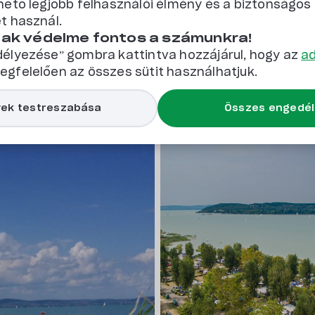
hető legjobb felhasználói élmény és a biztonságo
t használ.
Balatoni
Medencés
Biciklis barát
Család- és gyerekbarát
nak védelme fontos a számunkra!
llással ellátott
Kutyabarát
Vízpart közeli
Saját stranddal r
élyezése” gombra kattintva hozzájárul, hogy az
ad
gfelelően az összes sütit használhatjuk.
ek testreszabása
Összes engedé