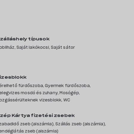
zálláshely típusok
obilház, Saját lakókocsi, Saját sátor
izesblokk
érelhető fürdőszoba, Gyermek fürdőszoba,
Kempingek
elegvizes mosdó és zuhany, Mosógép,
ozgássérülteknek vizesblokk, WC
zép Kártya fizetési zsebek
Rólunk
zabadidő zseb (alszámla), Szállás zseb (alszámla),
endéglátás zseb (alszámla)