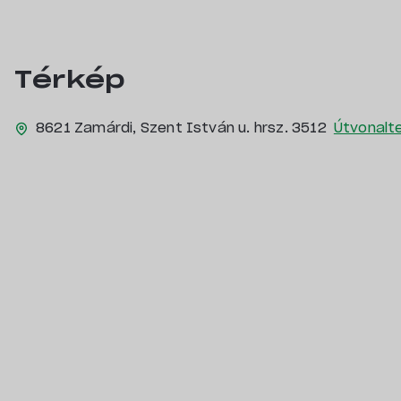
Hozzászólás
*
Térkép
8621 Zamárdi, Szent István u. hrsz. 3512
Útvonalte
Név
*
E-mail cím
*