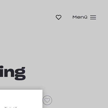
Menü
ing
ént ezt a kempinget!