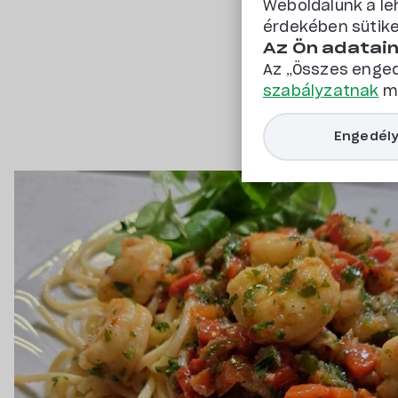
Weboldalunk a le
érdekében sütike
Gyógy és t
Az Ön adatai
Az „Összes enged
szabályzatnak
me
Engedély