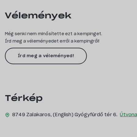
Vélemények
Még senki nem minősítette ezt a kempinget.
Írd meg a véleményedet erről a kempingről!
Írd meg a véleményed!
Térkép
8749 Zalakaros, (English) Gyógyfürdő tér 6.
Útvona