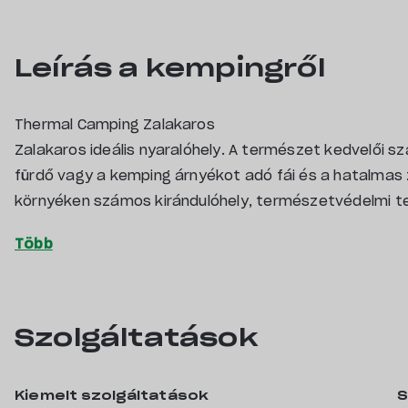
Leírás a kempingről
Thermal Camping Zalakaros
Zalakaros ideális nyaralóhely. A természet kedvelői 
fürdő vagy a kemping árnyékot adó fái és a hatalmas z
környéken számos kirándulóhely, természetvédelmi ter
A Zalakarosi Fürdő strandjának északi bejárata 380 m 
m távolságra, 10 perc sétára található. A Thermal Ca
kellemes árnyékot adó fás, ligetes környezetben hely
lakókocsiparcellák és sátorhelyek és apartmanok vár
természetközeli hangulata, a pihentető időtöltés gara
Szolgáltatások
fürdő közelsége pedig még tökéletesebbé teszi a hely
Kiemelt szolgáltatások
S