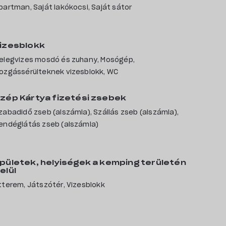
partman, Saját lakókocsi, Saját sátor
izesblokk
elegvizes mosdó és zuhany, Mosógép,
ozgássérülteknek vizesblokk, WC
zép Kártya fizetési zsebek
zabadidő zseb (alszámla), Szállás zseb (alszámla),
endéglátás zseb (alszámla)
Kempingek
pületek, helyiségek a kemping területén
elül
tterem, Játszótér, Vizesblokk
Rólunk