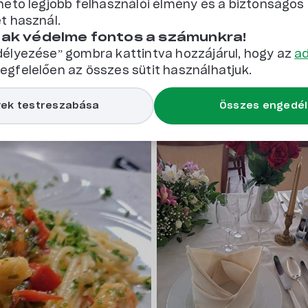
hető legjobb felhasználói élmény és a biztonságo
t használ.
ermál
Biciklis barát
Család- és gyerekbarát
Fedett szálláss
nak védelme fontos a számunkra!
Kutyabarát
élyezése” gombra kattintva hozzájárul, hogy az
ad
gfelelően az összes sütit használhatjuk.
ek testreszabása
Összes engedé