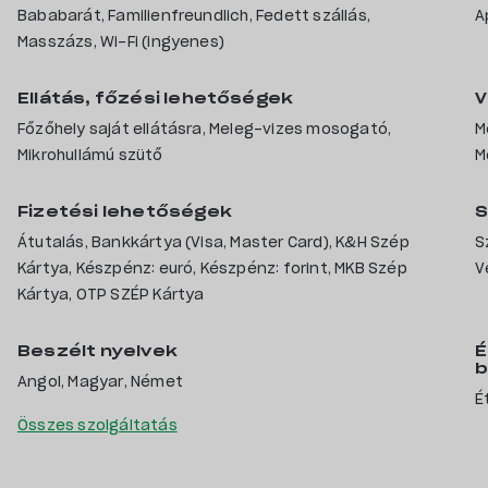
Bababarát, Familienfreundlich, Fedett szállás,
A
Masszázs, Wi-Fi (ingyenes)
Ellátás, főzési lehetőségek
V
Főzőhely saját ellátásra, Meleg-vizes mosogató,
M
Mikrohullámú szütő
M
Fizetési lehetőségek
S
Átutalás, Bankkártya (Visa, Master Card), K&H Szép
S
Kártya, Készpénz: euró, Készpénz: forint, MKB Szép
V
Kártya, OTP SZÉP Kártya
Beszélt nyelvek
É
b
Angol, Magyar, Német
É
Összes szolgáltatás