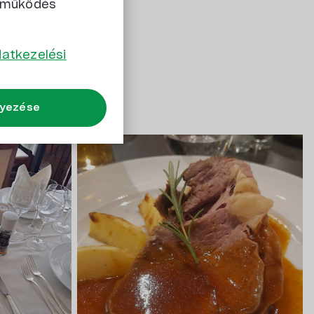
s működés
al ellátott
atkezelési
lyezése