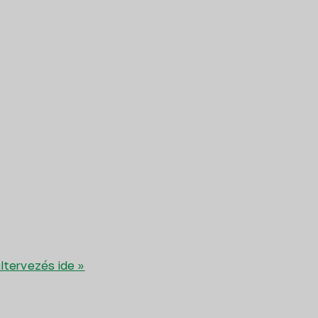
Kapcsolat
Kedvencek
ltervezés ide »