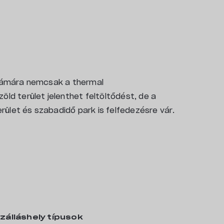
számára nemcsak a thermal
öld terület jelenthet feltöltődést, de a
ület és szabadidő park is felfedezésre vár.
távolságra, 5 perc sétára, míg főbejárata 850
mping Zalakaros hatalmas zöld területen,
ezkedik el, ahol 100 négyzetméteres
ják a látogatókat. A kemping csendes, nyugodt
nciája, a városközpont és a zalakarosi thermal
színt.
zálláshely típusok