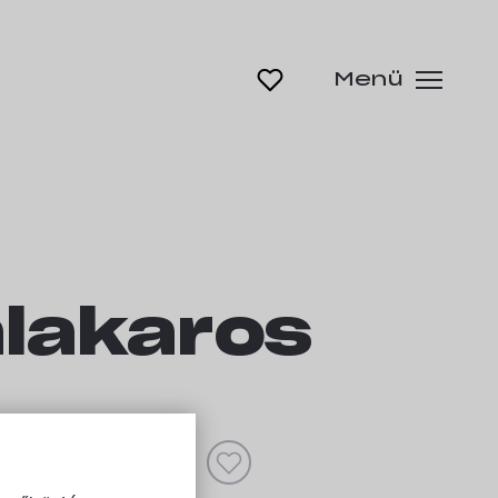
Menü
lakaros
ként ezt a kempinget!