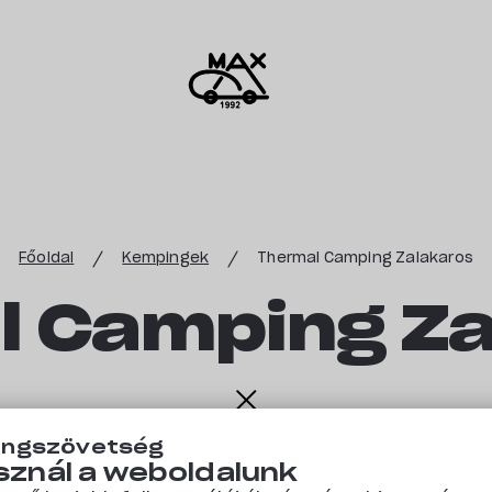
Főoldal
Kempingek
Thermal Camping Zalakaros
l Camping Za
ingszövetség
Gyógyfürdő tér 6.
Mutasd a térképen »
Értékeld első
sznál a weboldalunk